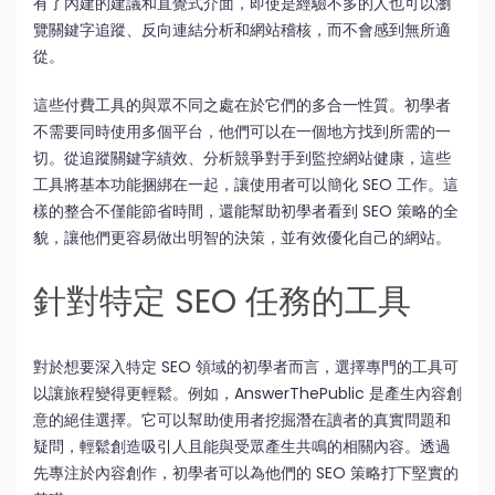
有了內建的建議和直覺式介面，即使是經驗不多的人也可以瀏
覽關鍵字追蹤、反向連結分析和網站稽核，而不會感到無所適
從。
這些付費工具的與眾不同之處在於它們的多合一性質。初學者
不需要同時使用多個平台，他們可以在一個地方找到所需的一
切。從追蹤關鍵字績效、分析競爭對手到監控網站健康，這些
工具將基本功能捆綁在一起，讓使用者可以簡化 SEO 工作。這
樣的整合不僅能節省時間，還能幫助初學者看到 SEO 策略的全
貌，讓他們更容易做出明智的決策，並有效優化自己的網站。
針對特定 SEO 任務的工具
對於想要深入特定 SEO 領域的初學者而言，選擇專門的工具可
以讓旅程變得更輕鬆。例如，AnswerThePublic 是產生內容創
意的絕佳選擇。它可以幫助使用者挖掘潛在讀者的真實問題和
疑問，輕鬆創造吸引人且能與受眾產生共鳴的相關內容。透過
先專注於內容創作，初學者可以為他們的 SEO 策略打下堅實的