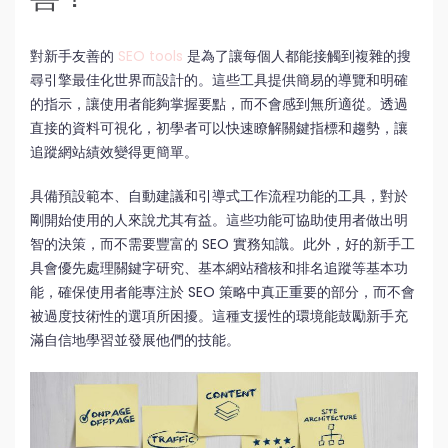
對新手友善的
SEO tools
是為了讓每個人都能接觸到複雜的搜
尋引擎最佳化世界而設計的。這些工具提供簡易的導覽和明確
的指示，讓使用者能夠掌握要點，而不會感到無所適從。透過
直接的資料可視化，初學者可以快速瞭解關鍵指標和趨勢，讓
追蹤網站績效變得更簡單。
具備預設範本、自動建議和引導式工作流程功能的工具，對於
剛開始使用的人來說尤其有益。這些功能可協助使用者做出明
智的決策，而不需要豐富的 SEO 實務知識。此外，好的新手工
具會優先處理關鍵字研究、基本網站稽核和排名追蹤等基本功
能，確保使用者能專注於 SEO 策略中真正重要的部分，而不會
被過度技術性的選項所困擾。這種支援性的環境能鼓勵新手充
滿自信地學習並發展他們的技能。