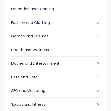
Education and Learning
Fashion and Clothing
Games and Leisures
Health and Wellness
Movies and Entertainment
Pets and Care
SEO and Marketing
Sports and Fitness