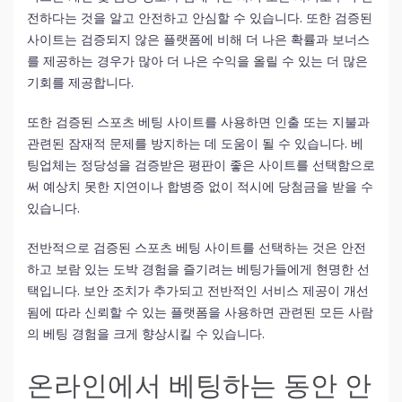
전하다는 것을 알고 안전하고 안심할 수 있습니다. 또한 검증된
사이트는 검증되지 않은 플랫폼에 비해 더 나은 확률과 보너스
를 제공하는 경우가 많아 더 나은 수익을 올릴 수 있는 더 많은
기회를 제공합니다.
또한 검증된 스포츠 베팅 사이트를 사용하면 인출 또는 지불과
관련된 잠재적 문제를 방지하는 데 도움이 될 수 있습니다. 베
팅업체는 정당성을 검증받은 평판이 좋은 사이트를 선택함으로
써 예상치 못한 지연이나 합병증 없이 적시에 당첨금을 받을 수
있습니다.
전반적으로 검증된 스포츠 베팅 사이트를 선택하는 것은 안전
하고 보람 있는 도박 경험을 즐기려는 베팅가들에게 현명한 선
택입니다. 보안 조치가 추가되고 전반적인 서비스 제공이 개선
됨에 따라 신뢰할 수 있는 플랫폼을 사용하면 관련된 모든 사람
의 베팅 경험을 크게 향상시킬 수 있습니다.
온라인에서 베팅하는 동안 안