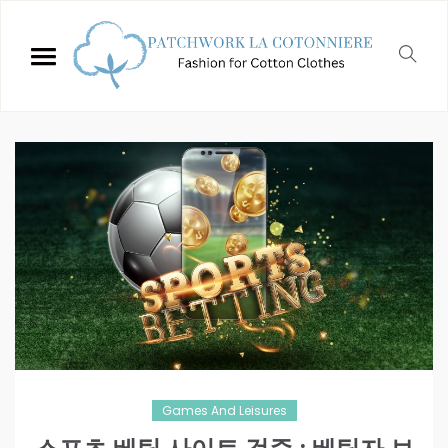
Games And Leisures
스포츠 베팅 사이트 검증 : 베팅자 보