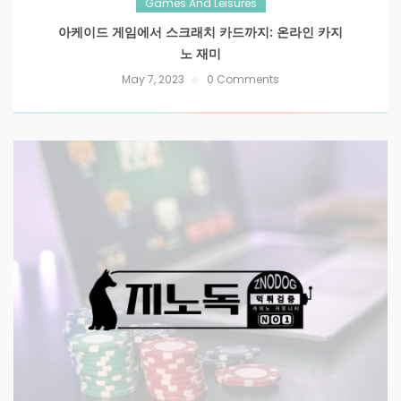
Games And Leisures
아케이드 게임에서 스크래치 카드까지: 온라인 카지
노 재미
May 7, 2023
0 Comments