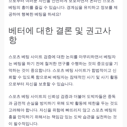
으로부터 여러분 자신을 안전하게 보호하면서 온라인 스포츠
베팅의 흥미를 즐길 수 있습니다. 경계심을 유지하고 정보를 제
공하며 행복한 베팅을 하세요!
베터에 대한 결론 및 권고사
항
스포츠 베팅 사이트 검증에 대한 논의를 마무리하면서 베팅자
는 베팅을 하기 전에 철저한 연구를 수행하는 것의 중요성을 기
억하는 것이 중요합니다. 스포츠 베팅 사이트가 합법적이고 신
뢰할 수 있도록 함으로써 베팅자는 잠재적인 사기 및 사기 활동
으로부터 자신을 보호할 수 있습니다.
스포츠 베팅 사이트의 신뢰성 검증과 더불어 도박자들은 중독
과 금전적 손실을 방지하기 위해 도박 활동에 제한을 두는 것도
고려해야 합니다. 자신을 위험에 빠뜨리지 않고 스포츠 베팅의
흥을 만끽하기 위해서는 책임감 있는 도박 습관을 실천하는 것
이 필수적입니다.