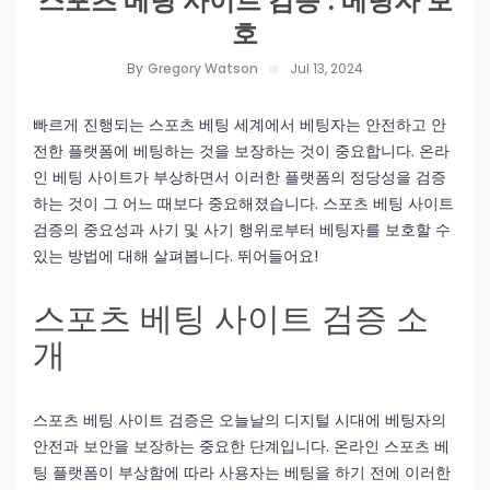
호
By
Gregory Watson
Jul 13, 2024
빠르게 진행되는 스포츠 베팅 세계에서 베팅자는 안전하고 안
전한 플랫폼에 베팅하는 것을 보장하는 것이 중요합니다. 온라
인 베팅 사이트가 부상하면서 이러한 플랫폼의 정당성을 검증
하는 것이 그 어느 때보다 중요해졌습니다. 스포츠 베팅 사이트
검증의 중요성과 사기 및 사기 행위로부터 베팅자를 보호할 수
있는 방법에 대해 살펴봅니다. 뛰어들어요!
스포츠 베팅 사이트 검증 소
개
스포츠 베팅 사이트 검증은 오늘날의 디지털 시대에 베팅자의
안전과 보안을 보장하는 중요한 단계입니다. 온라인 스포츠 베
팅 플랫폼이 부상함에 따라 사용자는 베팅을 하기 전에 이러한