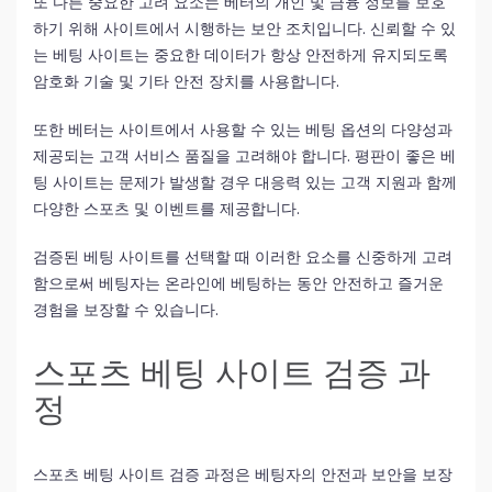
또 다른 중요한 고려 요소는 베터의 개인 및 금융 정보를 보호
하기 위해 사이트에서 시행하는 보안 조치입니다. 신뢰할 수 있
는 베팅 사이트는 중요한 데이터가 항상 안전하게 유지되도록
암호화 기술 및 기타 안전 장치를 사용합니다.
또한 베터는 사이트에서 사용할 수 있는 베팅 옵션의 다양성과
제공되는 고객 서비스 품질을 고려해야 합니다. 평판이 좋은 베
팅 사이트는 문제가 발생할 경우 대응력 있는 고객 지원과 함께
다양한 스포츠 및 이벤트를 제공합니다.
검증된 베팅 사이트를 선택할 때 이러한 요소를 신중하게 고려
함으로써 베팅자는 온라인에 베팅하는 동안 안전하고 즐거운
경험을 보장할 수 있습니다.
스포츠 베팅 사이트 검증 과
정
스포츠 베팅 사이트 검증 과정은 베팅자의 안전과 보안을 보장