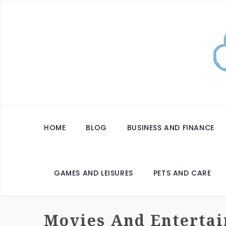
HOME
BLOG
BUSINESS AND FINANCE
GAMES AND LEISURES
PETS AND CARE
Movies And Enterta