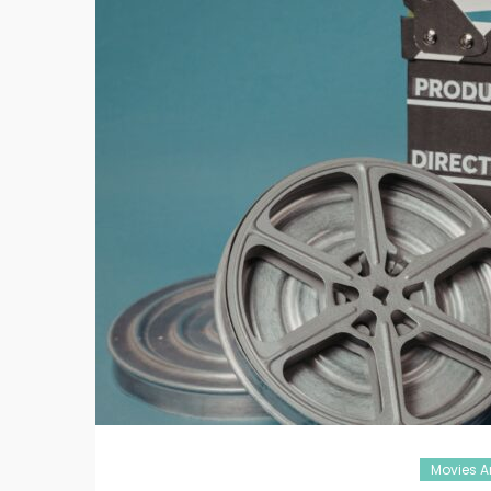
Movies A