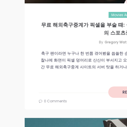
Movies A
무료 해외축구중계가 픽셀을 부술 때:
의 스포츠
By
Gregory Wa
축구 팬이라면 누구나 한 번쯤 겪어봤을 씁쓸한 순
찰나에 화면이 픽셀 덩어리로 산산이 부서지고 오
간 무료 해외축구중계 사이트의 서버 탓을 하거나
R
0 Comments