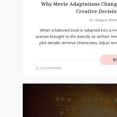
Why Movie Adaptations Change
Creative Decisio
By
Gregory Wat
When a beloved book is adapted into a mov
scenes brought to life exactly as written. H
plot details, remove characters, adjust en
R
0 Comments