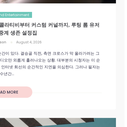
nd Entertainment
 콜라티비부터 커스텀 커널까지, 루팅 롬 유저
중계 생존 설정집
tson
August 4, 2026
간이 있다. 결승골 직전, 측면 크로스가 막 올라가려는 그
디오만 외롭게 흘러나오는 상황. 대부분의 시청자는 이 순
 인터넷 회선의 순간적인 지연을 의심한다. 그러나 필자는
수년간...
EAD MORE