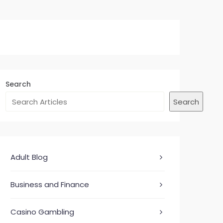
Search
Search
Adult Blog
Business and Finance
Casino Gambling